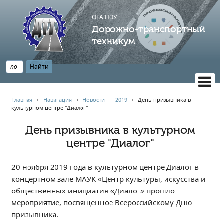
ОГА ПОУ
Дорожно-транспортный
техникум
ВЕРСИЯ САЙТА ДЛЯ СЛАБОВИДЯЩИХ
Главная
›
Навигация
›
Новости
›
2019
›
День призывника в
культурном центре "Диалог"
НАВИГАЦИЯ
Главная
День призывника в культурном
центре "Диалог"
Профессионалитет
АБИТУРИЕНТУ
20 ноября 2019 года в культурном центре Диалог в
Опрос по качеству образования
концертном зале МАУК «Центр культуры, искусства и
Новости
общественных инициатив «Диалог» прошло
Наблюдательный совет
мероприятие, посвященное Всероссийскому Дню
Информация
призывника.