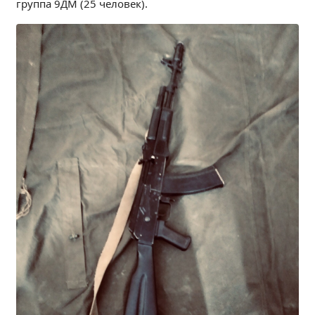
группа 9ДМ (25 человек).
Образование
Образовательные стандарты и требования
Руководство
Педагогический состав
Материально-техническое обеспечение и
оснащенность образовательного процесса.
Доступная среда
Стипендии и меры поддержки обучающихся
Платные образовательные услуги
Финансово-хозяйственная деятельность
Вакантные места для приёма (перевода)
Международное сотрудничество
Организация питания в образовательной
организации
УЧЕБНАЯ РАБОТА