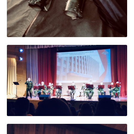
Студенческий совет
Студенческий спортивный клуб
МЕТОДИЧЕСКАЯ РАБОТА
В помощь педагогам и мастерам ПО
ПРОЧЕЕ
История нашего техникума
Фотографии техникума
ПОЛЕЗНЫЕ ССЫЛКИ
Министерство науки и высшего образования
РФ
Главное управление по контролю за оборотом
наркотиков