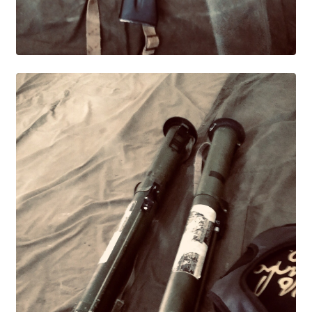
Расписание занятий
Заочное отделение
Локальные акты
ВОСПИТАТЕЛЬНАЯ РАБОТА
Безопасность на железной дороге
ГТО
Дополнительное образование
Информационная безопасность
Информация для детей-сирот
Памятные даты военной истории
Пожарная безопасность
Программа воспитания
Противодействие терроризму
Профилактическая работа
Работа педагога-психолога