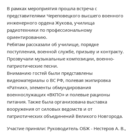
Независимая оценка качества
В рамках мероприятия прошла встреча с
Профориентация
представителями Череповецкого высшего военного
Обращения онлайн
инженерного ордена Жукова, училища
радиотехники по профессиональному
Контакты
ориентированию.
Региональный центр по профилактике ДДТТ
Ребятам рассказали об училище, порядке
Учебно-производственный комплекс
поступления, военной службе, призыву и контракту.
Центр карьеры
Прозвучали музыкальные композиции, военно-
Противодействие коррупции
патриотические песни.
Вниманию гостей были представлены
Всероссийское чемпионатное движение
видеоматериалы о ВС РФ, полевая экипировка
Региональная инновационная площадка
«Ратник», элементы обмундирования
военнослужащих «ВКПО» и полевые рационы
СВЕДЕНИЯ ОБ ОБРАЗОВАТЕЛЬНОЙ ОРГАНИЗАЦИИ
питания. Также была организована выставка
Основные сведения
вооружения от силовых ведомств и от
патриотических объединений Великого Новгорода.
Структура и органы управления образовательной
организацией
Участие приняли: Руководитель ОБЖ - Нестеров А. В.,
Документы