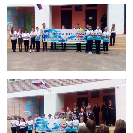
Независимая оценка качества
Профориентация
Обращения онлайн
Контакты
Региональный центр по профилактике ДДТТ
Учебно-производственный комплекс
Центр карьеры
Противодействие коррупции
Всероссийское чемпионатное движение
Региональная инновационная площадка
СВЕДЕНИЯ ОБ ОБРАЗОВАТЕЛЬНОЙ ОРГАНИЗАЦИИ
Основные сведения
Структура и органы управления образовательной
организацией
Документы