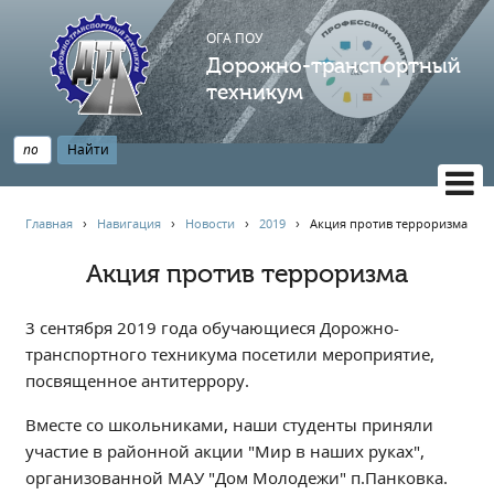
ОГА ПОУ
Дорожно-транспортный
техникум
ВЕРСИЯ САЙТА ДЛЯ СЛАБОВИДЯЩИХ
Главная
›
Навигация
›
Новости
›
2019
›
Акция против терроризма
НАВИГАЦИЯ
Акция против терроризма
Главная
Профессионалитет
3 сентября 2019 года обучающиеся Дорожно-
АБИТУРИЕНТУ
транспортного техникума посетили мероприятие,
посвященное антитеррору.
Опрос по качеству образования
Новости
Вместе со школьниками, наши студенты приняли
Наблюдательный совет
участие в районной акции "Мир в наших руках",
организованной МАУ "Дом Молодежи" п.Панковка.
Информация