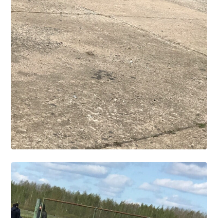
Расписание занятий
Заочное отделение
Локальные акты
ВОСПИТАТЕЛЬНАЯ РАБОТА
Безопасность на железной дороге
ГТО
Дополнительное образование
Информационная безопасность
Информация для детей-сирот
Памятные даты военной истории
Пожарная безопасность
Программа воспитания
Противодействие терроризму
Профилактическая работа
Работа педагога-психолога