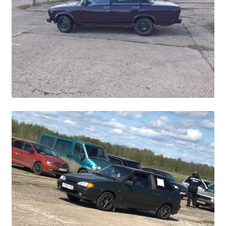
Образование
Образовательные стандарты и требования
Руководство
Педагогический состав
Материально-техническое обеспечение и
оснащенность образовательного процесса.
Доступная среда
Стипендии и меры поддержки обучающихся
Платные образовательные услуги
Финансово-хозяйственная деятельность
Вакантные места для приёма (перевода)
Международное сотрудничество
Организация питания в образовательной
организации
УЧЕБНАЯ РАБОТА