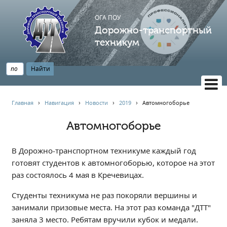
ОГА ПОУ
Дорожно-транспортный
техникум
ВЕРСИЯ САЙТА ДЛЯ СЛАБОВИДЯЩИХ
Главная
›
Навигация
›
Новости
›
2019
›
Автомногоборье
НАВИГАЦИЯ
Автомногоборье
Главная
Профессионалитет
В Дорожно-транспортном техникуме каждый год
АБИТУРИЕНТУ
готовят студентов к автомногоборью, которое на этот
раз состоялось 4 мая в Кречевицах.
Опрос по качеству образования
Новости
Студенты техникума не раз покоряли вершины и
Наблюдательный совет
занимали призовые места. На этот раз команда "ДТТ"
заняла 3 место. Ребятам вручили кубок и медали.
Информация