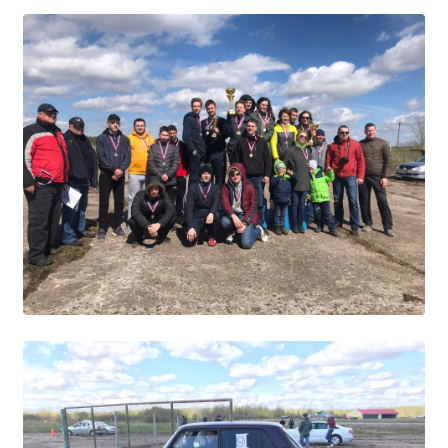
Независимая оценка качества
Профориентация
Обращения онлайн
Контакты
Региональный центр по профилактике ДДТТ
Учебно-производственный комплекс
Центр карьеры
Противодействие коррупции
Всероссийское чемпионатное движение
Региональная инновационная площадка
СВЕДЕНИЯ ОБ ОБРАЗОВАТЕЛЬНОЙ ОРГАНИЗАЦИИ
Основные сведения
Структура и органы управления образовательной
организацией
Документы