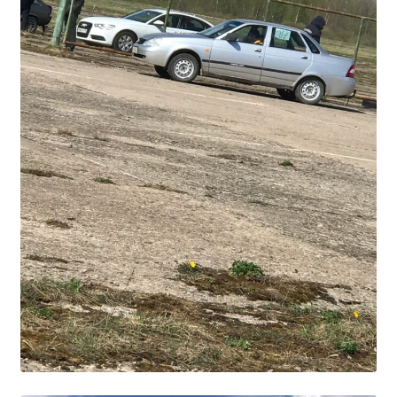
Студенческий совет
Студенческий спортивный клуб
МЕТОДИЧЕСКАЯ РАБОТА
В помощь педагогам и мастерам ПО
ПРОЧЕЕ
История нашего техникума
Фотографии техникума
ПОЛЕЗНЫЕ ССЫЛКИ
Министерство науки и высшего образования
РФ
Главное управление по контролю за оборотом
наркотиков