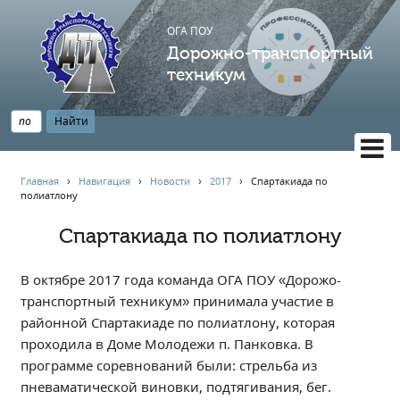
ОГА ПОУ
Дорожно-транспортный
техникум
ВЕРСИЯ САЙТА ДЛЯ СЛАБОВИДЯЩИХ
Главная
›
Навигация
›
Новости
›
2017
›
Спартакиада по
полиатлону
НАВИГАЦИЯ
Главная
Спартакиада по полиатлону
Профессионалитет
В октябре 2017 года команда ОГА ПОУ «Дорожо-
АБИТУРИЕНТУ
транспортный техникум» принимала участие в
Опрос по качеству образования
районной Спартакиаде по полиатлону, которая
Новости
проходила в Доме Молодежи п. Панковка. В
Наблюдательный совет
программе соревнований были: стрельба из
пневаматической виновки, подтягивания, бег.
Информация