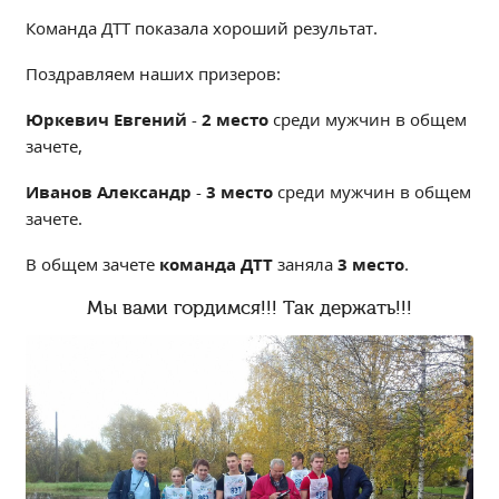
Независимая оценка качества
Команда ДТТ показала хороший результат.
Профориентация
Поздравляем наших призеров:
Обращения онлайн
Контакты
Юркевич Евгений
-
2 место
среди мужчин в общем
зачете,
Региональный центр по профилактике ДДТТ
Учебно-производственный комплекс
Иванов Александр
-
3 место
среди мужчин в общем
Центр карьеры
зачете.
Противодействие коррупции
В общем зачете
команда ДТТ
заняла
3 место
.
Всероссийское чемпионатное движение
Мы вами гордимся!!! Так держать!!!
Региональная инновационная площадка
СВЕДЕНИЯ ОБ ОБРАЗОВАТЕЛЬНОЙ ОРГАНИЗАЦИИ
Основные сведения
Структура и органы управления образовательной
организацией
Документы