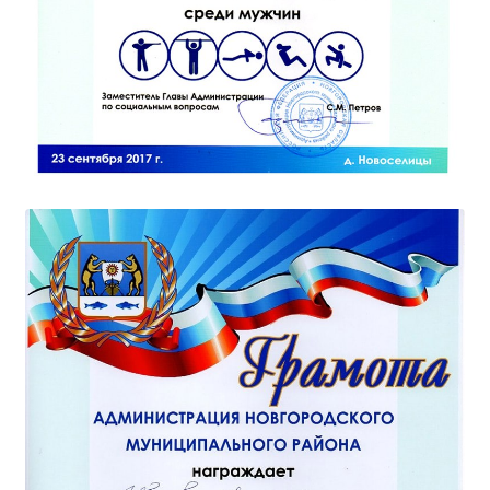
Студенческий совет
Студенческий спортивный клуб
МЕТОДИЧЕСКАЯ РАБОТА
В помощь педагогам и мастерам ПО
ПРОЧЕЕ
История нашего техникума
Фотографии техникума
ПОЛЕЗНЫЕ ССЫЛКИ
Министерство науки и высшего образования
РФ
Главное управление по контролю за оборотом
наркотиков