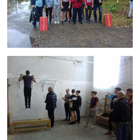
Образование
Образовательные стандарты и требования
Руководство
Педагогический состав
Материально-техническое обеспечение и
оснащенность образовательного процесса.
Доступная среда
Стипендии и меры поддержки обучающихся
Платные образовательные услуги
Финансово-хозяйственная деятельность
Вакантные места для приёма (перевода)
Международное сотрудничество
Организация питания в образовательной
организации
УЧЕБНАЯ РАБОТА