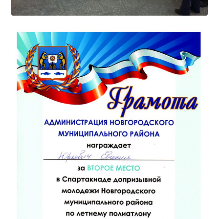
Расписание занятий
Заочное отделение
Локальные акты
ВОСПИТАТЕЛЬНАЯ РАБОТА
Безопасность на железной дороге
ГТО
Дополнительное образование
Информационная безопасность
Информация для детей-сирот
Памятные даты военной истории
Пожарная безопасность
Программа воспитания
Противодействие терроризму
Профилактическая работа
Работа педагога-психолога