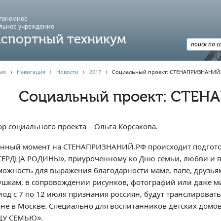
втономное
льное учреждение
спортный техникум
ая
›
Навигация
›
Новости
›
2017
›
Социальный проект: СТЕНАПРИЗНАНИЙ
Социальный проект: СТЕ
ор социального проекта – Ольга Корсакова.
анный момент на СТЕНАПРИЗНАНИЙ.РФ происходит подгот
СЕРДЦА РОДИНЫ», приуроченному ко Дню семьи, любви и вер
можность для выражения благодарности маме, папе, друзьям
ушкам, в сопровождении рисунков, фотографий или даже м
иод с 7 по 12 июля признания россиян, будут транслировать
ане в Москве. Специально для воспитанников детских домов
У СЕМЬЮ».