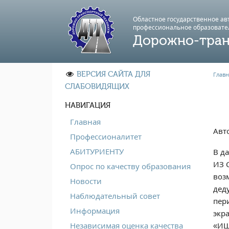
Областное государственное а
профессиональноe образовате
Дорожно-тран
ВЕРСИЯ САЙТА ДЛЯ
Главн
СЛАБОВИДЯЩИХ
НАВИГАЦИЯ
Главная
Авт
Профессионалитет
АБИТУРИЕНТУ
В д
ИЗ 
Опрос по качеству образования
воз
Новости
дед
Наблюдательный совет
пер
Информация
экр
«ИЩ
Независимая оценка качества