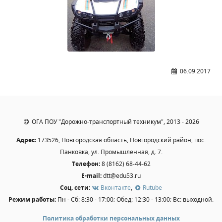
Расписание занятий
Заочное отделение
Локальные акты
ВОСПИТАТЕЛЬНАЯ РАБОТА
06.09.2017
Безопасность на железной дороге
ГТО
Дополнительное образование
Информационная безопасность
ОГА ПОУ "Дорожно-транспортный техникум", 2013 - 2026
Информация для детей-сирот
Адрес:
173526, Новгородская область, Новгородский район, пос.
Памятные даты военной истории
Панковка, ул. Промышленная, д. 7.
Пожарная безопасность
Телефон:
8 (8162) 68-44-62
E-mail:
dtt@edu53.ru
Программа воспитания
Соц. сети:
Вконтакте
,
Rutube
Противодействие терроризму
Режим работы:
Пн - Сб: 8:30 - 17:00; Обед: 12:30 - 13:00; Вс: выходной.
Профилактическая работа
Политика обработки персональных данных
Работа педагога-психолога