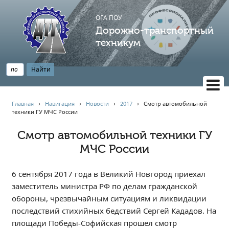
ОГА ПОУ
Дорожно-транспортный
техникум
ВЕРСИЯ САЙТА ДЛЯ СЛАБОВИДЯЩИХ
Главная
›
Навигация
›
Новости
›
2017
›
Смотр автомобильной
техники ГУ МЧС России
НАВИГАЦИЯ
Главная
Смотр автомобильной техники ГУ
МЧС России
Профессионалитет
АБИТУРИЕНТУ
6 сентября 2017 года в Великий Новгород приехал
Опрос по качеству образования
заместитель министра РФ по делам гражданской
Новости
обороны, чрезвычайным ситуациям и ликвидации
Наблюдательный совет
последствий стихийных бедствий Сергей Кададов. На
Информация
площади Победы-Софийская прошел смотр