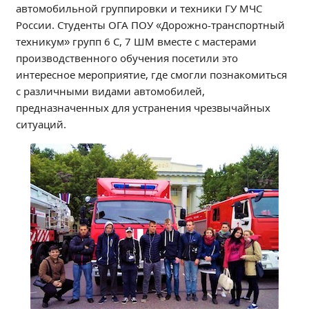
автомобильной группировки и техники ГУ МЧС
Независимая оценка качества
России. Студенты ОГА ПОУ «Дорожно-транспортный
Профориентация
техникум» групп 6 С, 7 ШМ вместе с мастерами
Обращения онлайн
производственного обучения посетили это
Контакты
интересное мероприятие, где смогли познакомиться
Региональный центр по профилактике ДДТТ
с различными видами автомобилей,
предназначенных для устранения чрезвычайных
Учебно-производственный комплекс
ситуаций.
Центр карьеры
Противодействие коррупции
Всероссийское чемпионатное движение
Региональная инновационная площадка
СВЕДЕНИЯ ОБ ОБРАЗОВАТЕЛЬНОЙ ОРГАНИЗАЦИИ
Основные сведения
Структура и органы управления образовательной
организацией
Документы