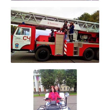
Образование
Образовательные стандарты и требования
Руководство
Педагогический состав
Материально-техническое обеспечение и
оснащенность образовательного процесса.
Доступная среда
Стипендии и меры поддержки обучающихся
Платные образовательные услуги
Финансово-хозяйственная деятельность
Вакантные места для приёма (перевода)
Международное сотрудничество
Организация питания в образовательной
организации
УЧЕБНАЯ РАБОТА