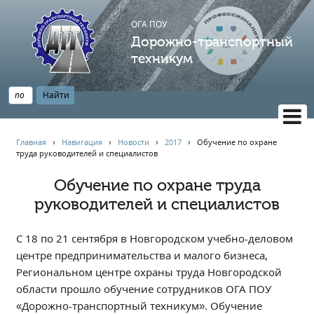
ОГА ПОУ
Дорожно-транспортный
техникум
ВЕРСИЯ САЙТА ДЛЯ СЛАБОВИДЯЩИХ
Главная
›
Навигация
›
Новости
›
2017
›
Обучение по охране
труда руководителей и специалистов
НАВИГАЦИЯ
Главная
Обучение по охране труда
руководителей и специалистов
Профессионалитет
АБИТУРИЕНТУ
С 18 по 21 сентября в Новгородском учебно-деловом
Опрос по качеству образования
центре предпринимательства и малого бизнеса,
Новости
Региональном центре охраны труда Новгородской
Наблюдательный совет
области прошло обучение сотрудников ОГА ПОУ
Информация
«Дорожно-транспортный техникум». Обучение