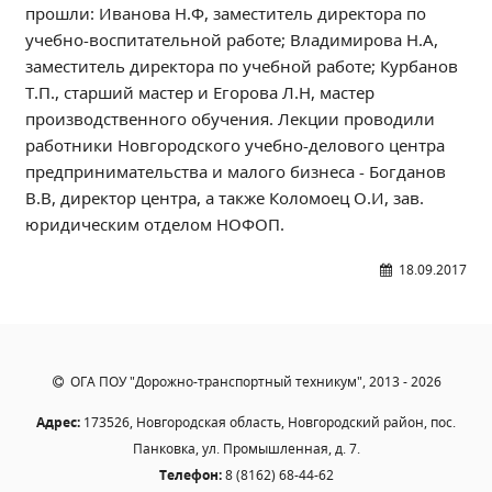
прошли: Иванова Н.Ф, заместитель директора по
Независимая оценка качества
учебно-воспитательной работе; Владимирова Н.А,
Профориентация
заместитель директора по учебной работе; Курбанов
Обращения онлайн
Т.П., старший мастер и Егорова Л.Н, мастер
Контакты
производственного обучения. Лекции проводили
Региональный центр по профилактике ДДТТ
работники Новгородского учебно-делового центра
предпринимательства и малого бизнеса - Богданов
Учебно-производственный комплекс
В.В, директор центра, а также Коломоец О.И, зав.
Центр карьеры
юридическим отделом НОФОП.
Противодействие коррупции
Всероссийское чемпионатное движение
18.09.2017
Региональная инновационная площадка
СВЕДЕНИЯ ОБ ОБРАЗОВАТЕЛЬНОЙ ОРГАНИЗАЦИИ
ОГА ПОУ "Дорожно-транспортный техникум", 2013 - 2026
Основные сведения
Адрес:
173526, Новгородская область, Новгородский район, пос.
Структура и органы управления образовательной
Панковка, ул. Промышленная, д. 7.
организацией
Телефон:
8 (8162) 68-44-62
Документы