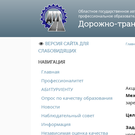
Областное государственное а
профессиональноe образовате
Дорожно-тран
ВЕРСИЯ САЙТА ДЛЯ
Главн
СЛАБОВИДЯЩИХ
НАВИГАЦИЯ
Главная
Профессионалитет
Акц
АБИТУРИЕНТУ
Меж
Опрос по качеству образования
зар
Новости
Цел
Наблюдательный совет
Информация
Зад
Независимая оценка качества
уро