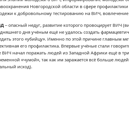
авоохранения Новгородской области в сфере профилактики
одежи к добровольному тестированию на ВИЧ, вовлечение
ИД
– опасный недуг, развитие которого провоцирует ВИЧ (в
одняшнего дня учёным ещё не удалось создать фармацевтиче
едить этого «убийцу». Именно по этой причине главным ме
ективная его профилактика. Впервые учёные стали говорить
е ВИЧ начал поражать людей из Западной Африки ещё в трид
ременной «чумой», так как им заражается всё больше люде
тальный исход).