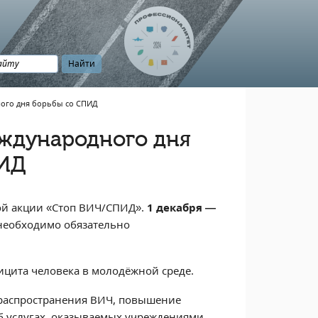
ного дня борьбы со СПИД
еждународного дня
ПИД
кой акции «Стоп ВИЧ/СПИД».
1 декабря —
 необходимо обязательно
цита человека в молодёжной среде.
распространения ВИЧ, повышение
 услугах, оказываемых учреждениями