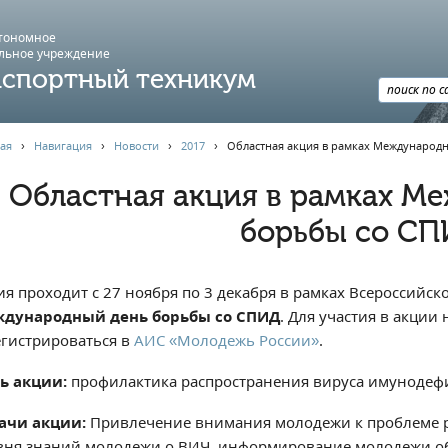
втономное
льное учреждение
спортный техникум
ая
›
Навигация
›
Новости
›
2017
›
Областная акция в рамках Международ
Областная акция в рамках М
борьбы со С
ия проходит с 27 ноября по 3 декабря в рамках Всероссийс
дународный день борьбы со СПИД
. Для участия в акции
егистрироваться в
АИС «Молодежь России»
.
ь акции:
профилактика распространения вируса имунодефи
ачи акции:
Привлечение внимания молодежи к проблеме 
вня знаний молодежи о ВИЧ, информирование молодежи об