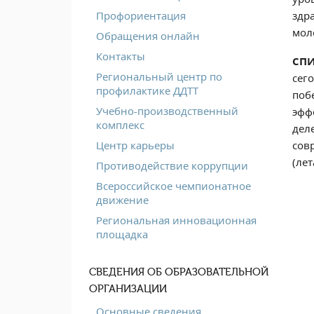
здр
Профориентация
мол
Обращения онлайн
Контакты
СП
Региональный центр по
сег
профилактике ДДТТ
поб
Учебно-производственный
эфф
комплекс
дел
сов
Центр карьеры
(ле
Противодействие коррупции
Всероссийское чемпионатное
движение
Региональная инновационная
площадка
СВЕДЕНИЯ ОБ ОБРАЗОВАТЕЛЬНОЙ
ОРГАНИЗАЦИИ
Основные сведения