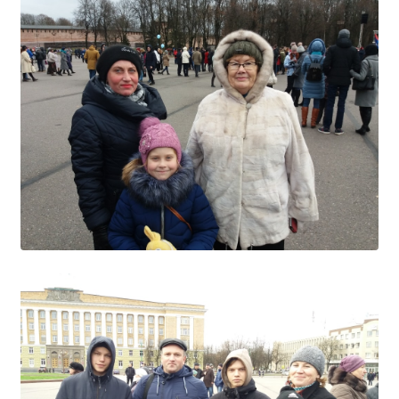
Студенческий совет
Студенческий спортивный клуб
МЕТОДИЧЕСКАЯ РАБОТА
В помощь педагогам и мастерам ПО
ПРОЧЕЕ
История нашего техникума
Фотографии техникума
ПОЛЕЗНЫЕ ССЫЛКИ
Министерство науки и высшего образования
РФ
Главное управление по контролю за оборотом
наркотиков