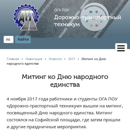
ОГА ПОУ
Дорожно-транспортный
техникум
ВЕРСИЯ САЙТА ДЛЯ СЛАБОВИДЯЩИХ
Главная
›
Навигация
›
Новости
›
2017
›
Митинг ко Дню
народного единства
НАВИГАЦИЯ
Главная
Митинг ко Дню народного
единства
Профессионалитет
АБИТУРИЕНТУ
4 ноября 2017 года работники и студенты ОГА ПОУ
Опрос по качеству образования
«Дорожно-траспортный техникум» вышли на митинг,
Новости
посвященный Дню народного единства. Митинг
Наблюдательный совет
состоялся на Софийской площади, где затем прошли
Информация
и другие праздничные мероприятия.