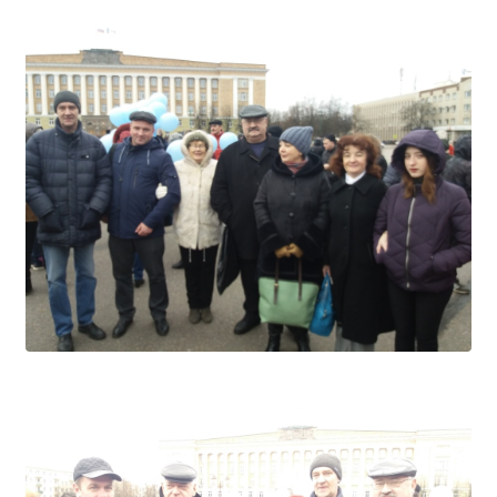
Независимая оценка качества
Профориентация
Обращения онлайн
Контакты
Региональный центр по профилактике ДДТТ
Учебно-производственный комплекс
Центр карьеры
Противодействие коррупции
Всероссийское чемпионатное движение
Региональная инновационная площадка
СВЕДЕНИЯ ОБ ОБРАЗОВАТЕЛЬНОЙ ОРГАНИЗАЦИИ
Основные сведения
Структура и органы управления образовательной
организацией
Документы