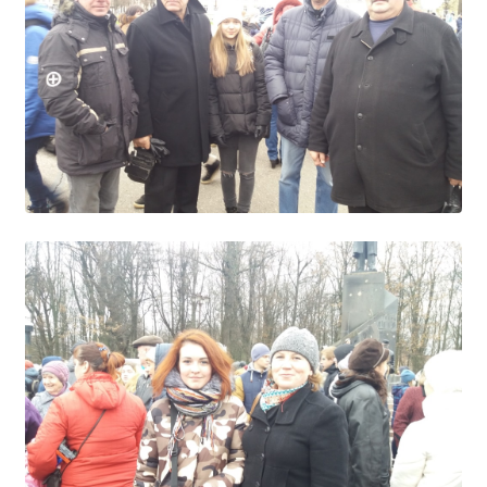
Образование
Образовательные стандарты и требования
Руководство
Педагогический состав
Материально-техническое обеспечение и
оснащенность образовательного процесса.
Доступная среда
Стипендии и меры поддержки обучающихся
Платные образовательные услуги
Финансово-хозяйственная деятельность
Вакантные места для приёма (перевода)
Международное сотрудничество
Организация питания в образовательной
организации
УЧЕБНАЯ РАБОТА