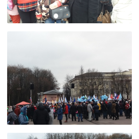
Расписание занятий
Заочное отделение
Локальные акты
ВОСПИТАТЕЛЬНАЯ РАБОТА
Безопасность на железной дороге
ГТО
Дополнительное образование
Информационная безопасность
Информация для детей-сирот
Памятные даты военной истории
Пожарная безопасность
Программа воспитания
Противодействие терроризму
Профилактическая работа
Работа педагога-психолога