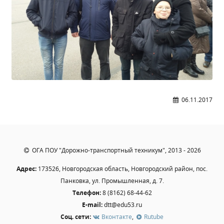
Общероссийская база вакансий "Работа в
России"
Сбербанк Онлайн - оплачивайте
образовательные услуги
06.11.2017
ОГА ПОУ "Дорожно-транспортный техникум", 2013 - 2026
Адрес:
173526, Новгородская область, Новгородский район, пос.
Панковка, ул. Промышленная, д. 7.
Телефон:
8 (8162) 68-44-62
E-mail:
dtt@edu53.ru
Соц. сети:
Вконтакте
,
Rutube