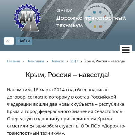
ОГА ПОУ
Дорожно-транспортный
техникум
ВЕРСИЯ САЙТА ДЛЯ СЛАБОВИДЯЩИХ
Главная
›
Навигация
›
Новости
›
2017
›
Крым, Россия – навсегда!
НАВИГАЦИЯ
Крым, Россия – навсегда!
Главная
Профессионалитет
Напомним, 18 марта 2014 года был подписан
АБИТУРИЕНТУ
договор, согласно которому в состав Российской
Федерации вошли два новых субъекта – республика
Опрос по качеству образования
Крым и город федерального значения Севастополь.
Новости
Очередную годовщину присоединения Крыма
Наблюдательный совет
отметили флэш-мобом студенты ОГА ПОУ «Дорожно-
Информация
транспортный техникум».