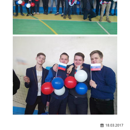
Образование
Образовательные стандарты и требования
Руководство
Педагогический состав
Материально-техническое обеспечение и
оснащенность образовательного процесса.
Доступная среда
Стипендии и меры поддержки обучающихся
Платные образовательные услуги
Финансово-хозяйственная деятельность
Вакантные места для приёма (перевода)
Международное сотрудничество
Организация питания в образовательной
организации
УЧЕБНАЯ РАБОТА
18.03.2017