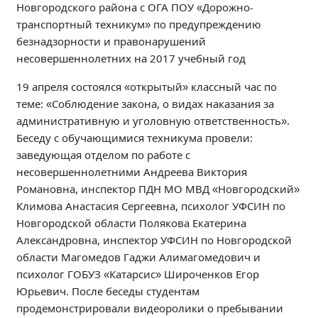
Новгородского района с ОГА ПОУ «Дорожно-
Независимая оценка качества
транспортный техникум» по предупреждению
Профориентация
безнадзорности и правонарушений
Обращения онлайн
несовершеннолетних на 2017 учебный год
Контакты
19 апреля состоялся «открытый» классный час по
Региональный центр по профилактике ДДТТ
теме: «Соблюдение закона, о видах наказания за
Учебно-производственный комплекс
административную и уголовную ответственность».
Центр карьеры
Беседу с обучающимися техникума провели:
Противодействие коррупции
заведующая отделом по работе с
несовершеннолетними Андреева Виктория
Всероссийское чемпионатное движение
Романовна, инспектор ПДН МО МВД «Новгородский»
Региональная инновационная площадка
Климова Анастасия Сергеевна, психолог УФСИН по
Новгородской области Полякова Екатерина
СВЕДЕНИЯ ОБ ОБРАЗОВАТЕЛЬНОЙ ОРГАНИЗАЦИИ
Александровна, инспектор УФСИН по Новгородской
Основные сведения
области Магомедов Гаджи Алимагомедович и
психолог ГОБУЗ «Катарсис» Широченков Егор
Структура и органы управления образовательной
Юрьевич. После беседы студентам
организацией
продемонстрировали видеоролики о пребывании
Документы