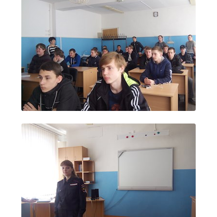
Расписание занятий
Заочное отделение
Локальные акты
ВОСПИТАТЕЛЬНАЯ РАБОТА
Безопасность на железной дороге
ГТО
Дополнительное образование
Информационная безопасность
Информация для детей-сирот
Памятные даты военной истории
Пожарная безопасность
Программа воспитания
Противодействие терроризму
Профилактическая работа
Работа педагога-психолога