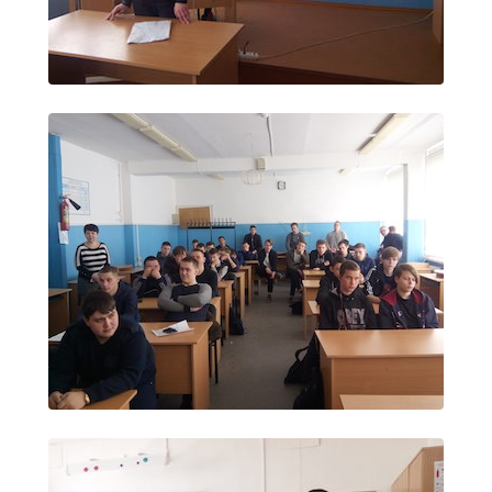
Студенческий совет
Студенческий спортивный клуб
МЕТОДИЧЕСКАЯ РАБОТА
В помощь педагогам и мастерам ПО
ПРОЧЕЕ
История нашего техникума
Фотографии техникума
ПОЛЕЗНЫЕ ССЫЛКИ
Министерство науки и высшего образования
РФ
Главное управление по контролю за оборотом
наркотиков