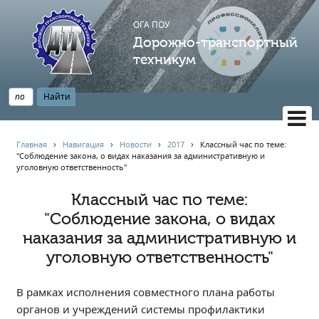
ОГА ПОУ
Дорожно-транспортный
техникум
ВЕРСИЯ САЙТА ДЛЯ СЛАБОВИДЯЩИХ
Главная
›
Навигация
›
Новости
›
2017
›
Классный час по теме:
"Соблюдение закона, о видах наказания за административную и
НАВИГАЦИЯ
уголовную ответственность"
Главная
Классный час по теме:
Профессионалитет
"Соблюдение закона, о видах
АБИТУРИЕНТУ
наказания за административную и
Опрос по качеству образования
уголовную ответственность"
Новости
Наблюдательный совет
В рамках исполнения совместного плана работы
органов и учреждений системы профилактики
Информация