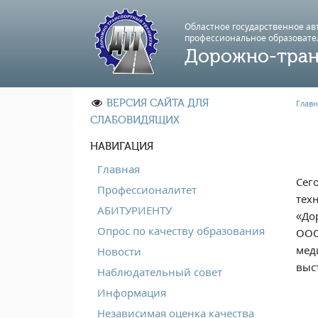
Областное государственное а
профессиональноe образовате
Дорожно-тран
ВЕРСИЯ САЙТА ДЛЯ
Главн
СЛАБОВИДЯЩИХ
НАВИГАЦИЯ
Главная
Сег
Профессионалитет
тех
АБИТУРИЕНТУ
«До
Опрос по качеству образования
ООО
мед
Новости
выс
Наблюдательный совет
Информация
Независимая оценка качества