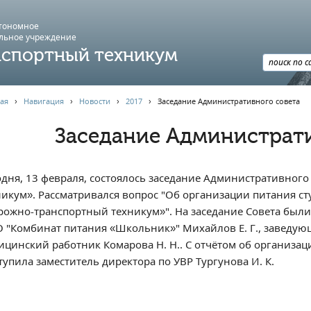
втономное
льное учреждение
спортный техникум
ая
›
Навигация
›
Новости
›
2017
›
Заседание Административного совета
Заседание Администрати
одня, 13 февраля, состоялось заседание Административног
никум». Рассматривался вопрос "Об организации питания с
рожно-транспортный техникум»". На заседание Совета был
 "Комбинат питания «Школьник»" Михайлов Е. Г., заведующ
ицинский работник Комарова Н. Н.. С отчётом об организа
тупила заместитель директора по УВР Тургунова И. К.