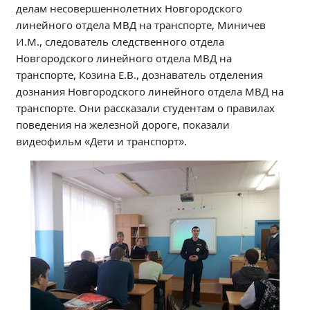
делам несовершеннолетних Новгородского
Независимая оценка качества
линейного отдела МВД на транспорте, Миничев
Профориентация
И.М., следователь следственного отдела
Обращения онлайн
Новгородского линейного отдела МВД на
Контакты
транспорте, Козина Е.В., дознаватель отделения
Региональный центр по профилактике ДДТТ
дознания Новгородского линейного отдела МВД на
транспорте. Они рассказали студентам о правилах
Учебно-производственный комплекс
поведения на железной дороге, показали
Центр карьеры
видеофильм «Дети и транспорт».
Противодействие коррупции
Всероссийское чемпионатное движение
Региональная инновационная площадка
СВЕДЕНИЯ ОБ ОБРАЗОВАТЕЛЬНОЙ ОРГАНИЗАЦИИ
Основные сведения
Структура и органы управления образовательной
организацией
Документы