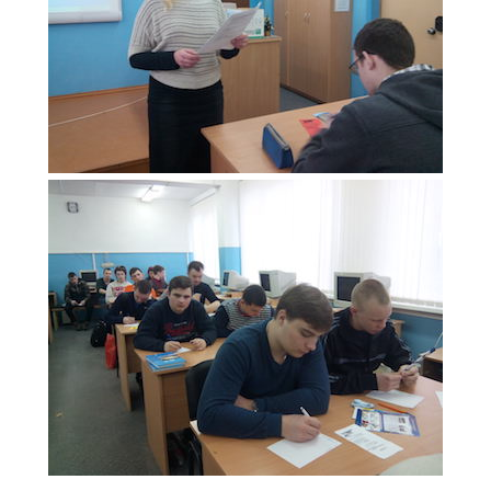
Расписание занятий
Заочное отделение
Локальные акты
ВОСПИТАТЕЛЬНАЯ РАБОТА
Безопасность на железной дороге
ГТО
Дополнительное образование
Информационная безопасность
Информация для детей-сирот
Памятные даты военной истории
Пожарная безопасность
Программа воспитания
Противодействие терроризму
Профилактическая работа
Работа педагога-психолога