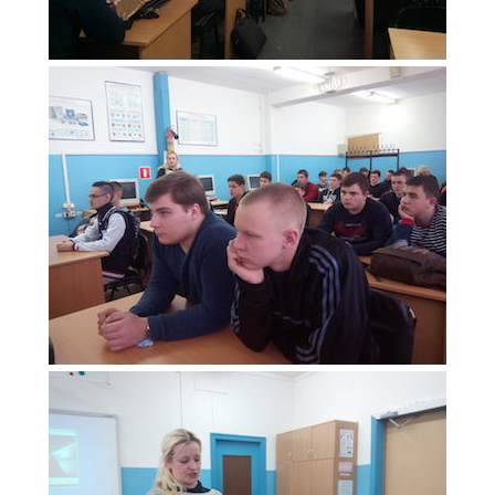
Образование
Образовательные стандарты и требования
Руководство
Педагогический состав
Материально-техническое обеспечение и
оснащенность образовательного процесса.
Доступная среда
Стипендии и меры поддержки обучающихся
Платные образовательные услуги
Финансово-хозяйственная деятельность
Вакантные места для приёма (перевода)
Международное сотрудничество
Организация питания в образовательной
организации
УЧЕБНАЯ РАБОТА