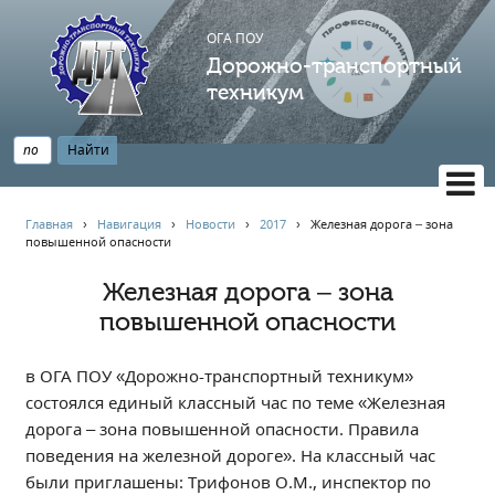
ОГА ПОУ
Дорожно-транспортный
техникум
ВЕРСИЯ САЙТА ДЛЯ СЛАБОВИДЯЩИХ
Главная
›
Навигация
›
Новости
›
2017
›
Железная дорога – зона
повышенной опасности
НАВИГАЦИЯ
Главная
Железная дорога – зона
повышенной опасности
Профессионалитет
АБИТУРИЕНТУ
в ОГА ПОУ «Дорожно-транспортный техникум»
Опрос по качеству образования
состоялся единый классный час по теме «Железная
Новости
дорога – зона повышенной опасности. Правила
Наблюдательный совет
поведения на железной дороге». На классный час
Информация
были приглашены: Трифонов О.М., инспектор по