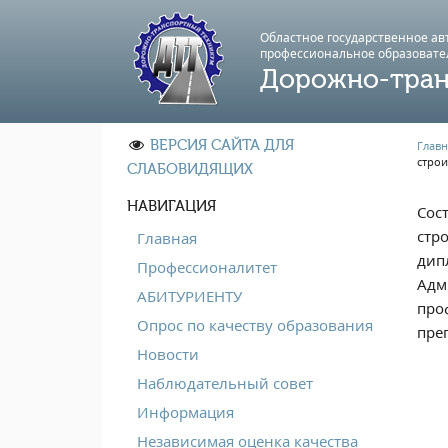
Областное государственное а
профессиональноe образовате
Дорожно-тран
ВЕРСИЯ САЙТА ДЛЯ
Главн
стро
СЛАБОВИДЯЩИХ
НАВИГАЦИЯ
Сос
стр
Главная
дип
Профессионалитет
Адм
АБИТУРИЕНТУ
про
Опрос по качеству образования
пре
Новости
Наблюдательный совет
Информация
Независимая оценка качества