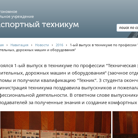
втономное
льное учреждение
спортный техникум
ая
›
Навигация
›
Новости
›
2016
›
1-ый выпуск в техникуме по профессии
ительных, дорожных машин и оборудования"
тоялся 1-ый выпуск в техникуме по профессии "Техническая
оительных, дорожных машин и оборудования" (заочное отде
ломы и получили квалификацию "Техник". 3 студента оконч
инистрация техникума поздравила выпускников и пожелал
фессиональной деятельности. В ответном слове выпускни
подавателей за полученные знания и создание комфортных 