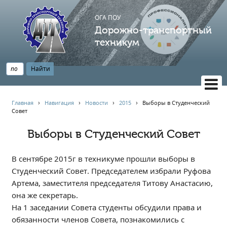
ОГА ПОУ
Дорожно-транспортный
техникум
ВЕРСИЯ САЙТА ДЛЯ СЛАБОВИДЯЩИХ
Главная
›
Навигация
›
Новости
›
2015
›
Выборы в Студенческий
Совет
НАВИГАЦИЯ
Главная
Выборы в Студенческий Совет
Профессионалитет
В сентябре 2015г в техникуме прошли выборы в
АБИТУРИЕНТУ
Студенческий Совет. Председателем избрали Руфова
Опрос по качеству образования
Артема, заместителя председателя Титову Анастасию,
Новости
она же секретарь.
Наблюдательный совет
На 1 заседании Совета студенты обсудили права и
обязанности членов Совета, познакомились с
Информация