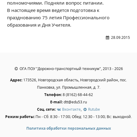
полномочиями. Подняли вопрос питании.
Независимая оценка качества
В настоящее время ведется подготовка к
Профориентация
празднованию 75 летия Профессионального
Обращения онлайн
образования и Дня Учителя.
Контакты
28.09.2015
Региональный центр по профилактике ДДТТ
Учебно-производственный комплекс
Центр карьеры
Противодействие коррупции
ОГА ПОУ "Дорожно-транспортный техникум", 2013 - 2026
Всероссийское чемпионатное движение
Адрес:
173526, Новгородская область, Новгородский район, пос.
Региональная инновационная площадка
Панковка, ул. Промышленная, д. 7.
Телефон:
8 (8162) 68-44-62
СВЕДЕНИЯ ОБ ОБРАЗОВАТЕЛЬНОЙ ОРГАНИЗАЦИИ
E-mail:
dtt@edu53.ru
Соц. сети:
Вконтакте
,
Rutube
Основные сведения
Режим работы:
Пн - Сб: 8:30 - 17:00; Обед: 12:30 - 13:00; Вс: выходной.
Структура и органы управления образовательной
организацией
Политика обработки персональных данных
Документы