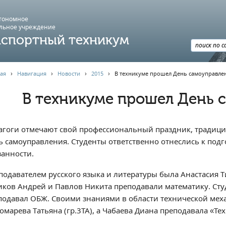
втономное
льное учреждение
спортный техникум
ая
›
Навигация
›
Новости
›
2015
›
В техникуме прошел День самоуправле
В техникуме прошел День 
агоги отмечают свой профессиональный праздник, традиц
ь самоуправления. Студенты ответственно отнеслись к подг
занности.
подавателем русского языка и литературы была Анастасия Тит
иков Андрей и Павлов Никита преподавали математику. Студ
подавал ОБЖ. Своими знаниями в области технической мех
омарева Татьяна (гр.3ТА), а Чабаева Диана преподавала «Т