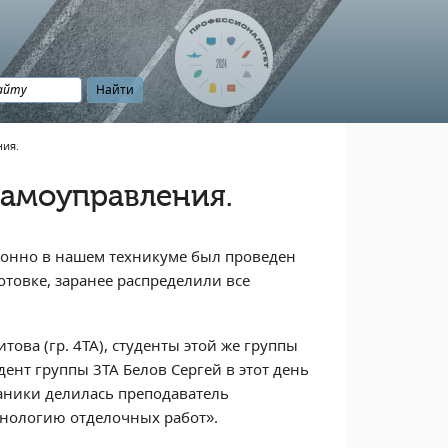
ния.
самоуправления.
ионно в нашем техникуме был проведен
отовке, заранее распределили все
ова (гр. 4ТА), студенты этой же группы
ент группы 3ТА Белов Сергей в этот день
аники делилась преподаватель
ехнологию отделочных работ».