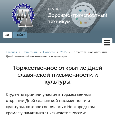
ОГА ПОУ
Дорожно-транспортный
техникум
ВЕРСИЯ САЙТА ДЛЯ СЛАБОВИДЯЩИХ
Главная
›
Навигация
›
Новости
›
2015
›
Торжественное открытие
Дней славянской письменности и культуры
НАВИГАЦИЯ
Главная
Торжественное открытие Дней
славянской письменности и
Профессионалитет
культуры
АБИТУРИЕНТУ
Опрос по качеству образования
Студенты приняли участие в торжественном
Новости
открытии Дней славянской письменности и
Наблюдательный совет
культуры, которое состоялось в Новгородском
Информация
кремле у памятника "Тысячелетие России".