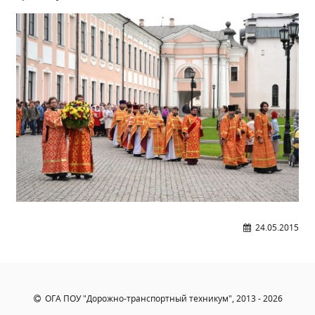
Независимая оценка качества
Профориентация
Обращения онлайн
Контакты
Региональный центр по профилактике ДДТТ
Учебно-производственный комплекс
Центр карьеры
Противодействие коррупции
Всероссийское чемпионатное движение
Региональная инновационная площадка
24.05.2015
СВЕДЕНИЯ ОБ ОБРАЗОВАТЕЛЬНОЙ ОРГАНИЗАЦИИ
Основные сведения
Структура и органы управления образовательной
организацией
ОГА ПОУ "Дорожно-транспортный техникум", 2013 - 2026
Документы