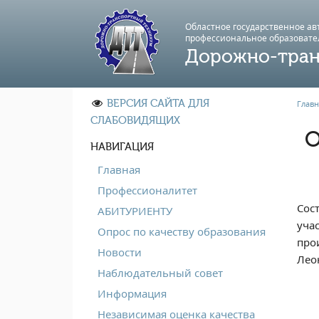
Областное государственное а
профессиональноe образовате
Дорожно-тран
ВЕРСИЯ САЙТА ДЛЯ
Главн
СЛАБОВИДЯЩИХ
О
НАВИГАЦИЯ
Главная
Профессионалитет
Сос
АБИТУРИЕНТУ
уча
Опрос по качеству образования
про
Новости
Лео
Наблюдательный совет
Информация
Независимая оценка качества