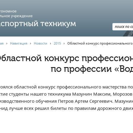
втономное
льное учреждение
спортный техникум
ая
›
Навигация
›
Новости
›
2015
›
Областной конкурс профессионального 
бластной конкурс профессион
по профессии «Во
тоялся областной конкурс профессионального мастерства п
стие студенты нашего техникума Мазунин Максим, Морозов
изводственного обучения Петров Артем Сергеевич. Мазунин
нид лучше всех решил билеты по правилам дорожного движ