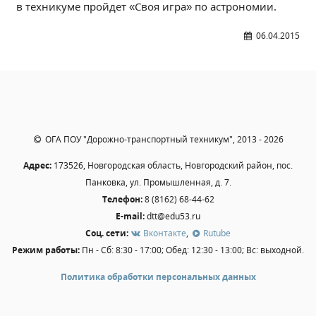
в техникуме пройдет «Своя игра» по астрономии.
Независимая оценка качества
Профориентация
06.04.2015
Обращения онлайн
Контакты
Региональный центр по профилактике ДДТТ
Учебно-производственный комплекс
Центр карьеры
ОГА ПОУ "Дорожно-транспортный техникум", 2013 - 2026
Противодействие коррупции
Адрес:
173526, Новгородская область, Новгородский район, пос.
Всероссийское чемпионатное движение
Панковка, ул. Промышленная, д. 7.
Региональная инновационная площадка
Телефон:
8 (8162) 68-44-62
E-mail:
dtt@edu53.ru
СВЕДЕНИЯ ОБ ОБРАЗОВАТЕЛЬНОЙ ОРГАНИЗАЦИИ
Соц. сети:
Вконтакте
,
Rutube
Режим работы:
Пн - Сб: 8:30 - 17:00; Обед: 12:30 - 13:00; Вс: выходной.
Основные сведения
Структура и органы управления образовательной
Политика обработки персональных данных
организацией
Документы