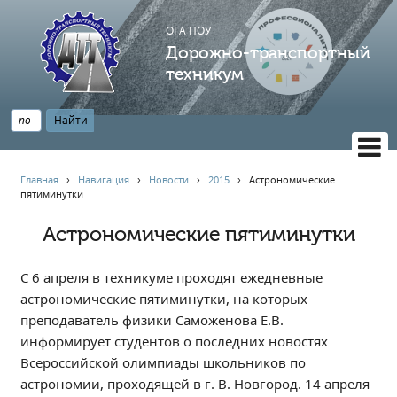
ОГА ПОУ
Дорожно-транспортный
техникум
ВЕРСИЯ САЙТА ДЛЯ СЛАБОВИДЯЩИХ
Главная
›
Навигация
›
Новости
›
2015
›
Астрономические
пятиминутки
НАВИГАЦИЯ
Главная
Астрономические пятиминутки
Профессионалитет
С 6 апреля в техникуме проходят ежедневные
АБИТУРИЕНТУ
астрономические пятиминутки, на которых
Опрос по качеству образования
преподаватель физики Саможенова Е.В.
Новости
информирует студентов о последних новостях
Наблюдательный совет
Всероссийской олимпиады школьников по
астрономии, проходящей в г. В. Новгород. 14 апреля
Информация