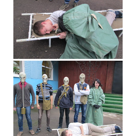
Расписание занятий
Заочное отделение
Локальные акты
ВОСПИТАТЕЛЬНАЯ РАБОТА
Безопасность на железной дороге
ГТО
Дополнительное образование
Информационная безопасность
Информация для детей-сирот
Памятные даты военной истории
Пожарная безопасность
Программа воспитания
Противодействие терроризму
Профилактическая работа
Работа педагога-психолога