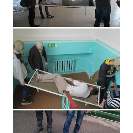
Образование
Образовательные стандарты и требования
Руководство
Педагогический состав
Материально-техническое обеспечение и
оснащенность образовательного процесса.
Доступная среда
Стипендии и меры поддержки обучающихся
Платные образовательные услуги
Финансово-хозяйственная деятельность
Вакантные места для приёма (перевода)
Международное сотрудничество
Организация питания в образовательной
организации
УЧЕБНАЯ РАБОТА