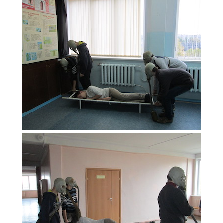
Независимая оценка качества
Профориентация
Обращения онлайн
Контакты
Региональный центр по профилактике ДДТТ
Учебно-производственный комплекс
Центр карьеры
Противодействие коррупции
Всероссийское чемпионатное движение
Региональная инновационная площадка
СВЕДЕНИЯ ОБ ОБРАЗОВАТЕЛЬНОЙ ОРГАНИЗАЦИИ
Основные сведения
Структура и органы управления образовательной
организацией
Документы