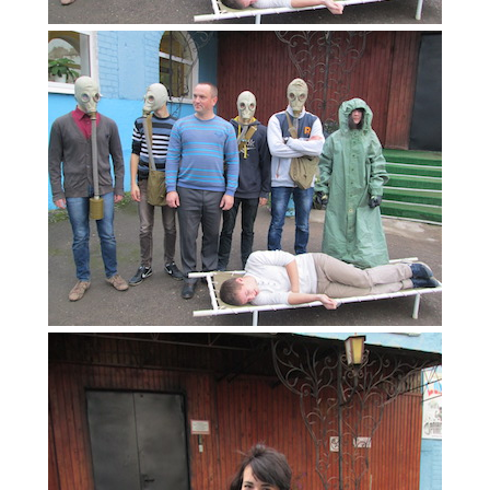
Студенческий совет
Студенческий спортивный клуб
МЕТОДИЧЕСКАЯ РАБОТА
В помощь педагогам и мастерам ПО
ПРОЧЕЕ
История нашего техникума
Фотографии техникума
ПОЛЕЗНЫЕ ССЫЛКИ
Министерство науки и высшего образования
РФ
Главное управление по контролю за оборотом
наркотиков