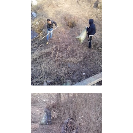
Независимая оценка качества
Профориентация
Обращения онлайн
Контакты
Региональный центр по профилактике ДДТТ
Учебно-производственный комплекс
Центр карьеры
Противодействие коррупции
Всероссийское чемпионатное движение
Региональная инновационная площадка
СВЕДЕНИЯ ОБ ОБРАЗОВАТЕЛЬНОЙ ОРГАНИЗАЦИИ
Основные сведения
Структура и органы управления образовательной
организацией
Документы