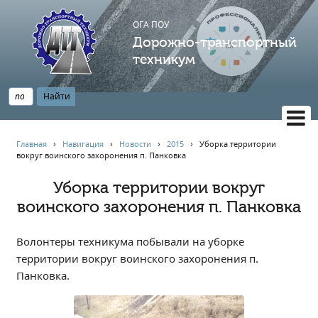
ОГА ПОУ
Дорожно-транспортный
техникум
ВЕРСИЯ САЙТА ДЛЯ СЛАБОВИДЯЩИХ
Главная
›
Навигация
›
Новости
›
2015
›
Уборка территории
вокруг воинского захоронения п. Панковка
НАВИГАЦИЯ
Главная
Уборка территории вокруг
воинского захоронения п. Панковка
Профессионалитет
АБИТУРИЕНТУ
Волонтеры техникума побывали на уборке
Опрос по качеству образования
территории вокруг воинского захоронения п.
Новости
Панковка.
Наблюдательный совет
Информация