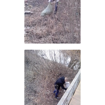
Образование
Образовательные стандарты и требования
Руководство
Педагогический состав
Материально-техническое обеспечение и
оснащенность образовательного процесса.
Доступная среда
Стипендии и меры поддержки обучающихся
Платные образовательные услуги
Финансово-хозяйственная деятельность
Вакантные места для приёма (перевода)
Международное сотрудничество
Организация питания в образовательной
организации
УЧЕБНАЯ РАБОТА