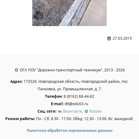
Расписание занятий
Заочное отделение
Локальные акты
ВОСПИТАТЕЛЬНАЯ РАБОТА
27.03.2015
Безопасность на железной дороге
ГТО
Дополнительное образование
ОГА ПОУ "Дорожно-транспортный техникум", 2013 - 2026
Информационная безопасность
Адрес:
173526, Новгородская область, Новгородский район, пос.
Информация для детей-сирот
Панковка, ул. Промышленная, д. 7.
Памятные даты военной истории
Телефон:
8 (8162) 68-44-62
Пожарная безопасность
E-mail:
dtt@edu53.ru
Программа воспитания
Соц. сети:
Вконтакте
,
Rutube
Режим работы:
Пн - Сб: 8:30 - 17:00; Обед: 12:30 - 13:00; Вс: выходной.
Противодействие терроризму
Профилактическая работа
Политика обработки персональных данных
Работа педагога-психолога