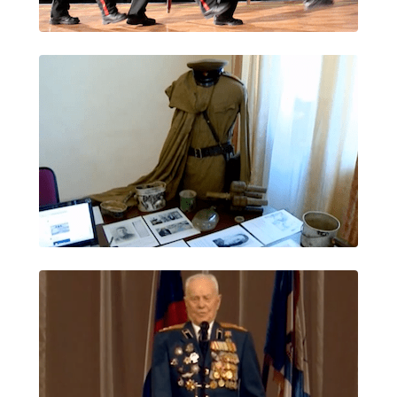
Студенческий совет
Студенческий спортивный клуб
МЕТОДИЧЕСКАЯ РАБОТА
В помощь педагогам и мастерам ПО
ПРОЧЕЕ
История нашего техникума
Фотографии техникума
ПОЛЕЗНЫЕ ССЫЛКИ
Министерство науки и высшего образования
РФ
Главное управление по контролю за оборотом
наркотиков