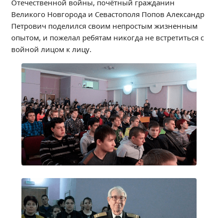
Отечественной войны, почётный гражданин
Образование
Великого Новгорода и Севастополя Попов Александр
Образовательные стандарты и требования
Петрович поделился своим непростым жизненным
опытом, и пожелал ребятам никогда не встретиться с
Руководство
войной лицом к лицу.
Педагогический состав
Материально-техническое обеспечение и
оснащенность образовательного процесса.
Доступная среда
Стипендии и меры поддержки обучающихся
Платные образовательные услуги
Финансово-хозяйственная деятельность
Вакантные места для приёма (перевода)
Международное сотрудничество
Организация питания в образовательной
организации
УЧЕБНАЯ РАБОТА