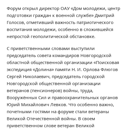
Независимая оценка качества
Форум открыл директор ОАУ «Дом молодежи, центр
Профориентация
подготовки граждан к военной службе» Дмитрий
Обращения онлайн
Голосов, отметивший важность патриотического
воспитания молодежи, особенно в сложившейся
Контакты
непростой геополитической обстановке.
Региональный центр по профилактике ДДТТ
Учебно-производственный комплекс
С приветственными словами выступили
Центр карьеры
председатель совета командиров Новгородской
областной общественной организации «Поисковая
Противодействие коррупции
экспедиция «Долина» памяти Н. И. Орлова Флюгов
Всероссийское чемпионатное движение
Сергей Николаевич, председатель городской
Региональная инновационная площадка
Новгородской общественной организации
ветеранов (пенсионеров) войны, труда,
СВЕДЕНИЯ ОБ ОБРАЗОВАТЕЛЬНОЙ ОРГАНИЗАЦИИ
Вооружённых Сил и правоохранительных органов
Юрий Михайлович Левков. Что особенно важно,
Основные сведения
почетными гостями на форуме стали ветераны
Структура и органы управления образовательной
Великой Отечественной войны. В своем
организацией
приветственном слове ветеран Великой
Документы