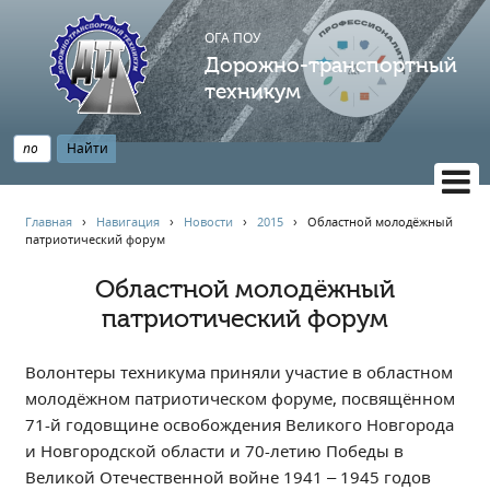
ОГА ПОУ
Дорожно-транспортный
техникум
ВЕРСИЯ САЙТА ДЛЯ СЛАБОВИДЯЩИХ
Главная
›
Навигация
›
Новости
›
2015
›
Областной молодёжный
патриотический форум
НАВИГАЦИЯ
Главная
Областной молодёжный
патриотический форум
Профессионалитет
АБИТУРИЕНТУ
Волонтеры техникума приняли участие в областном
Опрос по качеству образования
молодёжном патриотическом форуме, посвящённом
Новости
71-й годовщине освобождения Великого Новгорода
Наблюдательный совет
и Новгородской области и 70-летию Победы в
Информация
Великой Отечественной войне 1941 – 1945 годов