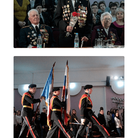
Расписание занятий
Заочное отделение
Локальные акты
ВОСПИТАТЕЛЬНАЯ РАБОТА
Безопасность на железной дороге
ГТО
Дополнительное образование
Информационная безопасность
Информация для детей-сирот
Памятные даты военной истории
Пожарная безопасность
Программа воспитания
Противодействие терроризму
Профилактическая работа
Работа педагога-психолога