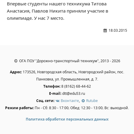
Впервые студенты нашего техникума Титова
Независимая оценка качества
Анастасия, Павлов Никита приняли участие в
Профориентация
олимпиаде. У нас 7 место.
Обращения онлайн
Контакты
18.03.2015
Региональный центр по профилактике ДДТТ
Учебно-производственный комплекс
Центр карьеры
ОГА ПОУ "Дорожно-транспортный техникум", 2013 - 2026
Противодействие коррупции
Адрес:
173526, Новгородская область, Новгородский район, пос.
Всероссийское чемпионатное движение
Панковка, ул. Промышленная, д. 7.
Региональная инновационная площадка
Телефон:
8 (8162) 68-44-62
E-mail:
dtt@edu53.ru
СВЕДЕНИЯ ОБ ОБРАЗОВАТЕЛЬНОЙ ОРГАНИЗАЦИИ
Соц. сети:
Вконтакте
,
Rutube
Режим работы:
Пн - Сб: 8:30 - 17:00; Обед: 12:30 - 13:00; Вс: выходной.
Основные сведения
Структура и органы управления образовательной
Политика обработки персональных данных
организацией
Документы