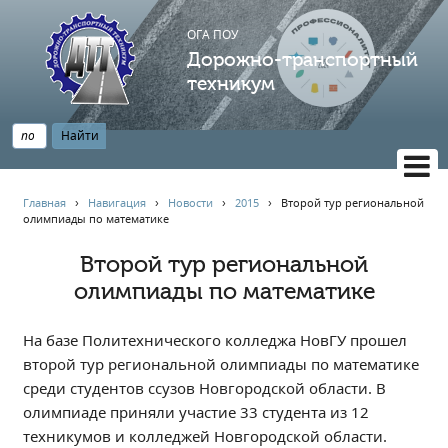
ОГА ПОУ
Дорожно-транспортный
техникум
ВЕРСИЯ САЙТА ДЛЯ СЛАБОВИДЯЩИХ
Главная
›
Навигация
›
Новости
›
2015
›
Второй тур региональной
олимпиады по математике
НАВИГАЦИЯ
Главная
Второй тур региональной
олимпиады по математике
Профессионалитет
АБИТУРИЕНТУ
На базе Политехнического колледжа НовГУ прошел
Опрос по качеству образования
второй тур региональной олимпиады по математике
Новости
среди студентов ссузов Новгородской области. В
Наблюдательный совет
олимпиаде приняли участие 33 студента из 12
Информация
техникумов и колледжей Новгородской области.