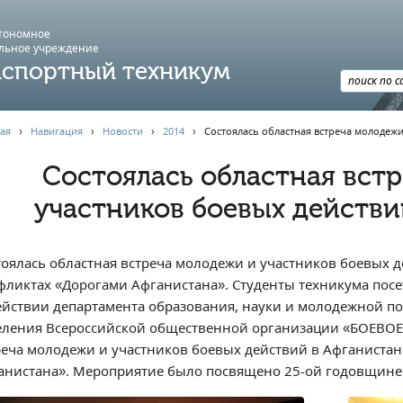
втономное
льное учреждение
спортный техникум
ая
›
Навигация
›
Новости
›
2014
›
Cостоялась областная встреча молодежи
Cостоялась областная вст
участников боевых действи
тоялась областная встреча молодежи и участников боевых 
фликтах «Дорогами Афганистана». Студенты техникума пос
ействии департамента образования, науки и молодежной по
еления Всероссийской общественной организации «БОЕВОЕ 
реча молодежи и участников боевых действий в Афганиста
анистана». Мероприятие было посвящено 25-ой годовщине 