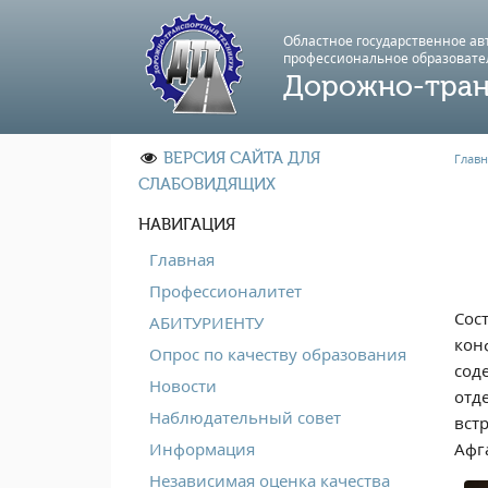
Областное государственное а
профессиональноe образовате
Дорожно-тран
ВЕРСИЯ САЙТА ДЛЯ
Главн
СЛАБОВИДЯЩИХ
НАВИГАЦИЯ
Главная
Профессионалитет
Сос
АБИТУРИЕНТУ
кон
Опрос по качеству образования
сод
Новости
отд
Наблюдательный совет
вст
Афг
Информация
Независимая оценка качества