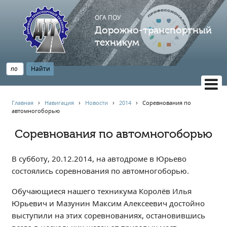
ОГА ПОУ
Дорожно-транспортный
техникум
ВЕРСИЯ САЙТА ДЛЯ СЛАБОВИДЯЩИХ
Главная
›
Навигация
›
Новости
›
2014
›
Соревнования по
автомногоборью
НАВИГАЦИЯ
Главная
Соревнования по автомногоборью
Профессионалитет
В субботу, 20.12.2014, на автодроме в Юрьево
АБИТУРИЕНТУ
состоялись соревнования по автомногоборью.
Опрос по качеству образования
Новости
Обучающиеся нашего техникума Королёв Илья
Юрьевич и Мазунин Максим Алексеевич достойно
Наблюдательный совет
выступили на этих соревнованиях, остановившись
Информация