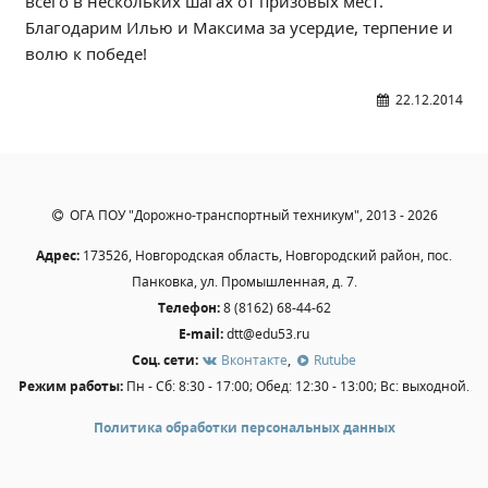
всего в нескольких шагах от призовых мест.
Независимая оценка качества
Благодарим Илью и Максима за усердие, терпение и
Профориентация
волю к победе!
Обращения онлайн
22.12.2014
Контакты
Региональный центр по профилактике ДДТТ
Учебно-производственный комплекс
Центр карьеры
ОГА ПОУ "Дорожно-транспортный техникум", 2013 - 2026
Противодействие коррупции
Адрес:
173526, Новгородская область, Новгородский район, пос.
Всероссийское чемпионатное движение
Панковка, ул. Промышленная, д. 7.
Региональная инновационная площадка
Телефон:
8 (8162) 68-44-62
E-mail:
dtt@edu53.ru
СВЕДЕНИЯ ОБ ОБРАЗОВАТЕЛЬНОЙ ОРГАНИЗАЦИИ
Соц. сети:
Вконтакте
,
Rutube
Режим работы:
Пн - Сб: 8:30 - 17:00; Обед: 12:30 - 13:00; Вс: выходной.
Основные сведения
Структура и органы управления образовательной
Политика обработки персональных данных
организацией
Документы