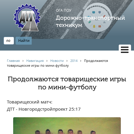
ОГА ПОУ
Дорожно-транспортный
техникум
ВЕРСИЯ САЙТА ДЛЯ СЛАБОВИДЯЩИХ
Главная
›
Навигация
›
Новости
›
2014
›
Продолжаются
товарищеские игры по мини-футболу
НАВИГАЦИЯ
Главная
Продолжаются товарищеские игры
по мини-футболу
Профессионалитет
АБИТУРИЕНТУ
Товарищеский матч:
Опрос по качеству образования
ДТТ - Новгородстройпроект 25:17
Новости
Наблюдательный совет
Информация