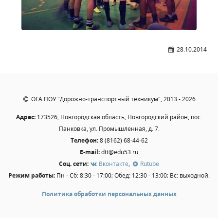
Образование
Образовательные стандарты и требования
Руководство
28.10.2014
Педагогический состав
Материально-техническое обеспечение и
оснащенность образовательного процесса.
Доступная среда
ОГА ПОУ "Дорожно-транспортный техникум", 2013 - 2026
Стипендии и меры поддержки обучающихся
Платные образовательные услуги
Адрес:
173526, Новгородская область, Новгородский район, пос.
Финансово-хозяйственная деятельность
Панковка, ул. Промышленная, д. 7.
Телефон:
8 (8162) 68-44-62
Вакантные места для приёма (перевода)
E-mail:
dtt@edu53.ru
Международное сотрудничество
Соц. сети:
Вконтакте
,
Rutube
Организация питания в образовательной
Режим работы:
Пн - Сб: 8:30 - 17:00; Обед: 12:30 - 13:00; Вс: выходной.
организации
Политика обработки персональных данных
УЧЕБНАЯ РАБОТА