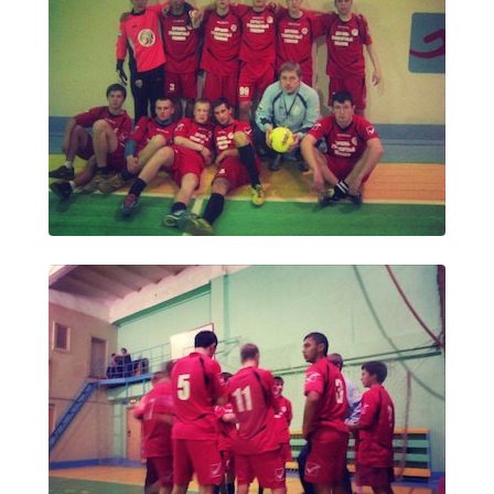
Независимая оценка качества
Профориентация
Обращения онлайн
Контакты
Региональный центр по профилактике ДДТТ
Учебно-производственный комплекс
Центр карьеры
Противодействие коррупции
Всероссийское чемпионатное движение
Региональная инновационная площадка
СВЕДЕНИЯ ОБ ОБРАЗОВАТЕЛЬНОЙ ОРГАНИЗАЦИИ
Основные сведения
Структура и органы управления образовательной
организацией
Документы