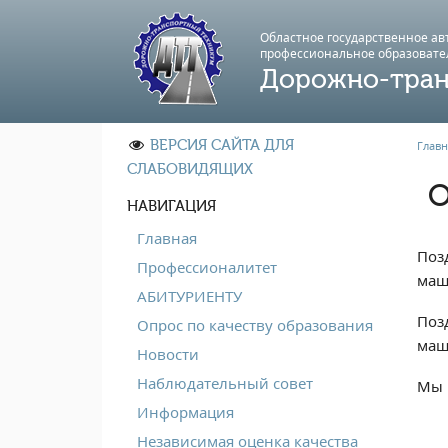
Областное государственное а
профессиональноe образовате
Дорожно-тран
ВЕРСИЯ САЙТА ДЛЯ
Главн
СЛАБОВИДЯЩИХ
О
НАВИГАЦИЯ
Главная
Поз
Профессионалитет
маш
АБИТУРИЕНТУ
Поз
Опрос по качеству образования
маш
Новости
Наблюдательный совет
Мы 
Информация
Независимая оценка качества