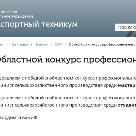
втономное
льное учреждение
спортный техникум
ая
›
Навигация
›
Новости
›
2014
›
Областной конкурс профессионального 
бластной конкурс профессион
дравляем с победой в областном конкурсе профессиональног
инист сельскохозяйственного производства» среди
мастер
дравляем с победой в областном конкурсе профессиональног
инист сельскохозяйственного производства» среди
студен
гордимся вами!!!