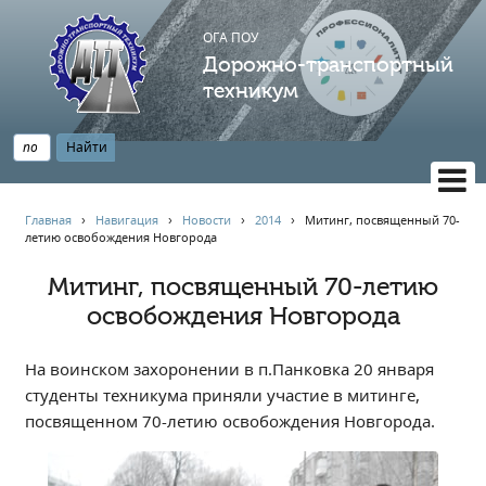
ОГА ПОУ
Дорожно-транспортный
техникум
ВЕРСИЯ САЙТА ДЛЯ СЛАБОВИДЯЩИХ
Главная
›
Навигация
›
Новости
›
2014
›
Митинг, посвященный 70-
летию освобождения Новгорода
НАВИГАЦИЯ
Главная
Митинг, посвященный 70-летию
освобождения Новгорода
Профессионалитет
АБИТУРИЕНТУ
На воинском захоронении в п.Панковка 20 января
Опрос по качеству образования
студенты техникума приняли участие в митинге,
Новости
посвященном 70-летию освобождения Новгорода.
Наблюдательный совет
Информация