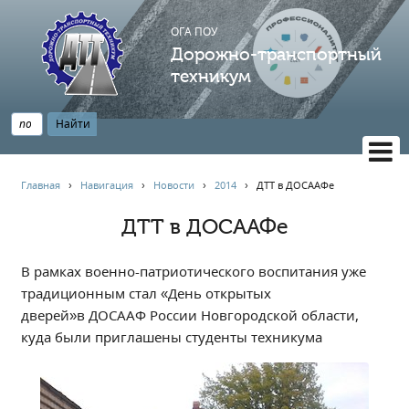
ОГА ПОУ
Дорожно-транспортный
техникум
ВЕРСИЯ САЙТА ДЛЯ СЛАБОВИДЯЩИХ
Главная
›
Навигация
›
Новости
›
2014
›
ДТТ в ДОСААФе
НАВИГАЦИЯ
ДТТ в ДОСААФе
Главная
Профессионалитет
В рамках военно-патриотического воспитания уже
АБИТУРИЕНТУ
традиционным стал «День открытых
дверей»в ДОСААФ России Новгородской области,
Опрос по качеству образования
куда были приглашены студенты техникума
Новости
Наблюдательный совет
Информация