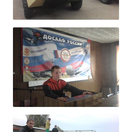
Образование
Образовательные стандарты и требования
Руководство
Педагогический состав
Материально-техническое обеспечение и
оснащенность образовательного процесса.
Доступная среда
Стипендии и меры поддержки обучающихся
Платные образовательные услуги
Финансово-хозяйственная деятельность
Вакантные места для приёма (перевода)
Международное сотрудничество
Организация питания в образовательной
организации
УЧЕБНАЯ РАБОТА