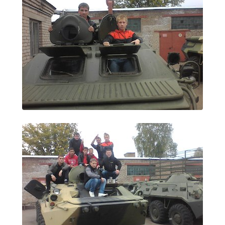
Независимая оценка качества
Профориентация
Обращения онлайн
Контакты
Региональный центр по профилактике ДДТТ
Учебно-производственный комплекс
Центр карьеры
Противодействие коррупции
Всероссийское чемпионатное движение
Региональная инновационная площадка
СВЕДЕНИЯ ОБ ОБРАЗОВАТЕЛЬНОЙ ОРГАНИЗАЦИИ
Основные сведения
Структура и органы управления образовательной
организацией
Документы