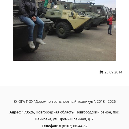
Расписание занятий
Заочное отделение
Локальные акты
ВОСПИТАТЕЛЬНАЯ РАБОТА
Безопасность на железной дороге
ГТО
Дополнительное образование
Информационная безопасность
23.09.2014
Информация для детей-сирот
Памятные даты военной истории
Пожарная безопасность
ОГА ПОУ "Дорожно-транспортный техникум", 2013 - 2026
Программа воспитания
Противодействие терроризму
Адрес:
173526, Новгородская область, Новгородский район, пос.
Профилактическая работа
Панковка, ул. Промышленная, д. 7.
Телефон:
8 (8162) 68-44-62
Работа педагога-психолога