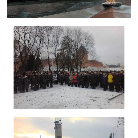
Образование
Образовательные стандарты и требования
Руководство
Педагогический состав
Материально-техническое обеспечение и
оснащенность образовательного процесса.
Доступная среда
Стипендии и меры поддержки обучающихся
Платные образовательные услуги
Финансово-хозяйственная деятельность
Вакантные места для приёма (перевода)
Международное сотрудничество
Организация питания в образовательной
организации
УЧЕБНАЯ РАБОТА