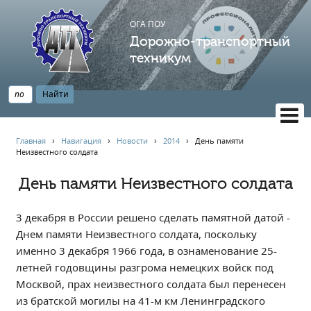
ОГА ПОУ
Дорожно-транспортный
техникум
ВЕРСИЯ САЙТА ДЛЯ СЛАБОВИДЯЩИХ
Главная
›
Навигация
›
Новости
›
2014
›
День памяти
Неизвестного солдата
НАВИГАЦИЯ
Главная
День памяти Неизвестного солдата
Профессионалитет
3 декабря в России решено сделать памятной датой -
АБИТУРИЕНТУ
Днем памяти Неизвестного солдата, поскольку
Опрос по качеству образования
именно 3 декабря 1966 года, в ознаменование 25-
Новости
летней годовщины разгрома немецких войск под
Наблюдательный совет
Москвой, прах неизвестного солдата был перенесен
из братской могилы на 41-м км Ленинградского
Информация