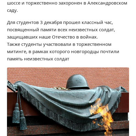
шоссе и торжественно захоронен в Александровском
Независимая оценка качества
саду.
Профориентация
Обращения онлайн
Для студентов 3 декабря прошел классный час,
посвященный памяти всех неизвестных солдат,
Контакты
защищавших наше Отечество в войнах.
Региональный центр по профилактике ДДТТ
Также студенты участвовали в торжественном
Учебно-производственный комплекс
митинге, в рамках которого новгородцы почтили
Центр карьеры
память неизвестных солдат
Противодействие коррупции
Всероссийское чемпионатное движение
Региональная инновационная площадка
СВЕДЕНИЯ ОБ ОБРАЗОВАТЕЛЬНОЙ ОРГАНИЗАЦИИ
Основные сведения
Структура и органы управления образовательной
организацией
Документы