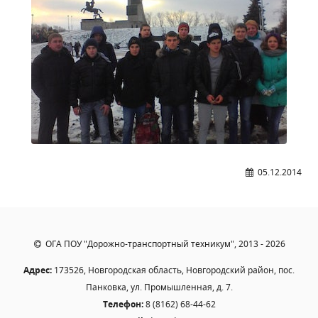
Расписание занятий
Заочное отделение
Локальные акты
ВОСПИТАТЕЛЬНАЯ РАБОТА
Безопасность на железной дороге
ГТО
Дополнительное образование
Информационная безопасность
05.12.2014
Информация для детей-сирот
Памятные даты военной истории
Пожарная безопасность
ОГА ПОУ "Дорожно-транспортный техникум", 2013 - 2026
Программа воспитания
Адрес:
173526, Новгородская область, Новгородский район, пос.
Противодействие терроризму
Панковка, ул. Промышленная, д. 7.
Профилактическая работа
Телефон:
8 (8162) 68-44-62
Работа педагога-психолога