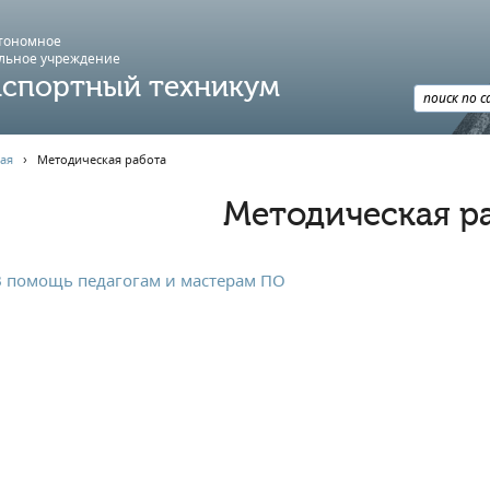
втономное
льное учреждение
спортный техникум
ая
›
Методическая работа
Методическая р
В помощь педагогам и мастерам ПО